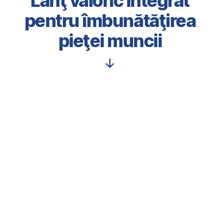
Lanţ valoric integrat
pentru îmbunătăţirea
pieţei muncii
Scroll
Down
2SOFT/1.1/94
Programul operaţional
INGINER IN DEVENIRE
comun România –
Republica Moldova
2014-2020
PAGINA OFICIALA A
PROIECTULUI