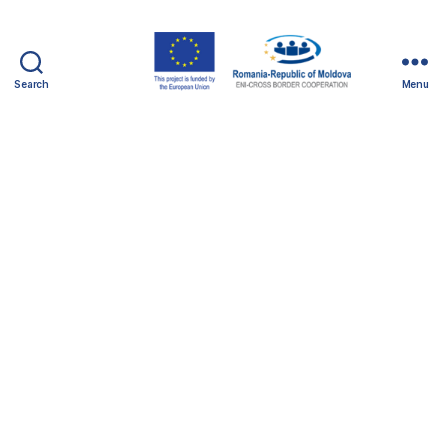
Search
Menu
Integrated
Value
Chain
for
Improvement
on
Labour
Market
-
2SOFT/1.1/94